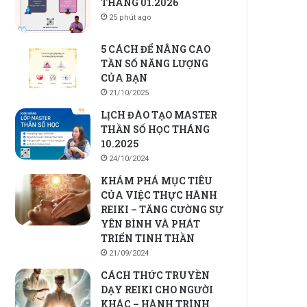
THÁNG 01.2026
25 phút ago
5 CÁCH ĐỂ NÂNG CAO
TẦN SỐ NĂNG LƯỢNG
CỦA BẠN
21/10/2025
LỊCH ĐÀO TẠO MASTER
THẦN SỐ HỌC THÁNG
10.2025
24/10/2024
KHÁM PHÁ MỤC TIÊU
CỦA VIỆC THỰC HÀNH
REIKI – TĂNG CƯỜNG SỰ
YÊN BÌNH VÀ PHÁT
TRIỂN TINH THẦN
21/09/2024
CÁCH THỨC TRUYỀN
DẠY REIKI CHO NGƯỜI
KHÁC – HÀNH TRÌNH