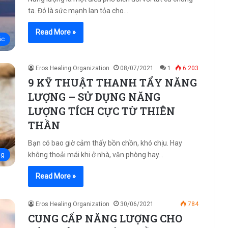
ta. Đó là sức mạnh lan tỏa cho…
Read More »
ác
Eros Healing Organization
08/07/2021
1
6.203
9 KỸ THUẬT THANH TẨY NĂNG
LƯỢNG – SỬ DỤNG NĂNG
LƯỢNG TÍCH CỰC TỪ THIÊN
THẦN
Bạn có bao giờ cảm thấy bồn chồn, khó chịu. Hay
không thoải mái khi ở nhà, văn phòng hay…
ng
Read More »
Eros Healing Organization
30/06/2021
784
CUNG CẤP NĂNG LƯỢNG CHO