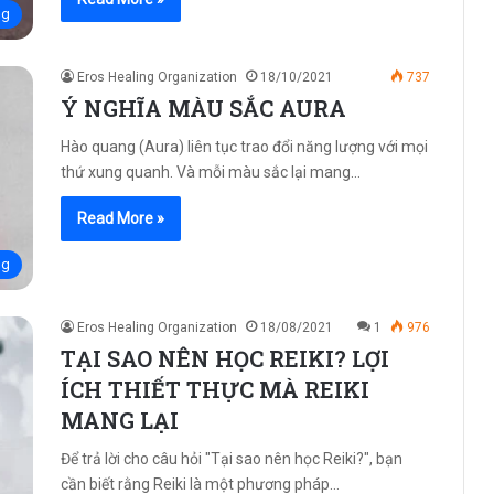
ng
Eros Healing Organization
18/10/2021
737
Ý NGHĨA MÀU SẮC AURA
Hào quang (Aura) liên tục trao đổi năng lượng với mọi
thứ xung quanh. Và mỗi màu sắc lại mang…
Read More »
ng
Eros Healing Organization
18/08/2021
1
976
TẠI SAO NÊN HỌC REIKI? LỢI
ÍCH THIẾT THỰC MÀ REIKI
MANG LẠI
Để trả lời cho câu hỏi "Tại sao nên học Reiki?", bạn
cần biết rằng Reiki là một phương pháp…