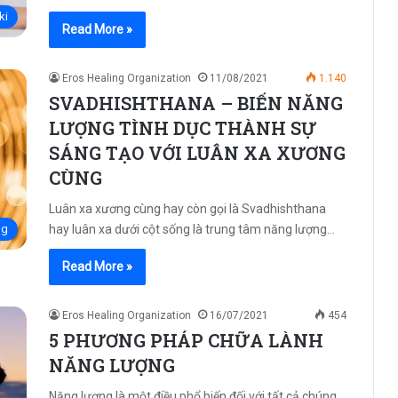
ki
Read More »
Eros Healing Organization
11/08/2021
1.140
SVADHISHTHANA – BIẾN NĂNG
LƯỢNG TÌNH DỤC THÀNH SỰ
SÁNG TẠO VỚI LUÂN XA XƯƠNG
CÙNG
Luân xa xương cùng hay còn gọi là Svadhishthana
hay luân xa dưới cột sống là trung tâm năng lượng…
ng
Read More »
Eros Healing Organization
16/07/2021
454
5 PHƯƠNG PHÁP CHỮA LÀNH
NĂNG LƯỢNG
Năng lượng là một điều phổ biến đối với tất cả chúng