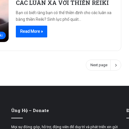
CÁC LUÂN XA VỚI THIỀN REIKI
Bạn có biết rằng bạn có thể thiền định cho các luân xa
bằng thiền Reiki? Sinh lực phổ quát…
Read More »
ki
Next page
Ủng Hộ – Donate
Đ
Mọi sự đóng góp, hỗ trợ, động viên để duy trì và phát triển xin gửi