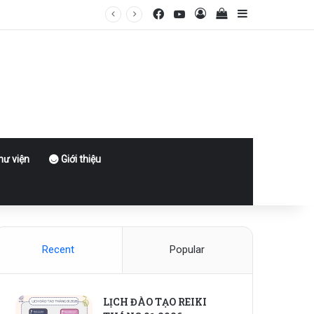
Facebook
YouTube
Log In
View your shoppin
Sidebar
ư viện
Giới thiệu
Recent
Popular
LỊCH ĐÀO TẠO REIKI