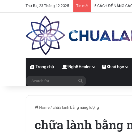
Thứ Ba, 23 Tháng 12 2025
5 CÁCH ĐỂ NÂNG CA
Tin mới
Trang chủ
Nghề Healer
Khoá học
Search
for
Home
/
chữa lành bằng năng lượng
chữa lành bằng 