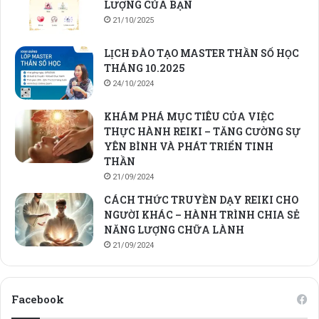
LƯỢNG CỦA BẠN
21/10/2025
LỊCH ĐÀO TẠO MASTER THẦN SỐ HỌC
THÁNG 10.2025
24/10/2024
KHÁM PHÁ MỤC TIÊU CỦA VIỆC
THỰC HÀNH REIKI – TĂNG CƯỜNG SỰ
YÊN BÌNH VÀ PHÁT TRIỂN TINH
THẦN
21/09/2024
CÁCH THỨC TRUYỀN DẠY REIKI CHO
NGƯỜI KHÁC – HÀNH TRÌNH CHIA SẺ
NĂNG LƯỢNG CHỮA LÀNH
21/09/2024
Facebook