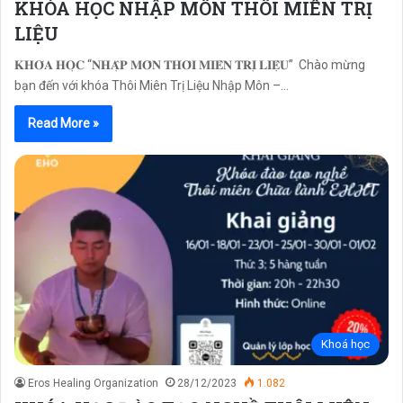
KHÓA HỌC NHẬP MÔN THÔI MIÊN TRỊ
LIỆU
𝐊𝐇𝐎́𝐀 𝐇𝐎̣𝐂 “𝐍𝐇𝐀̣̂𝐏 𝐌𝐎̂𝐍 𝐓𝐇𝐎̂𝐈 𝐌𝐈𝐄̂𝐍 𝐓𝐑𝐈̣ 𝐋𝐈𝐄̣̂𝐔” Chào mừng
bạn đến với khóa Thôi Miên Trị Liệu Nhập Môn –…
Read More »
Khoá học
Eros Healing Organization
28/12/2023
1.082