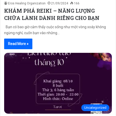
Eros Healing Organization
21/09/2024
166
KHÁM PHÁ REIKI – NĂNG LƯỢNG
CHỮA LÀNH DÀNH RIÊNG CHO BẠN
Bạn có bao giờ cảm thấy cuộc sống như một vòng xoáy không
ngừng nghỉ, cuốn bạn vào những…
Read More »
Uncategorized