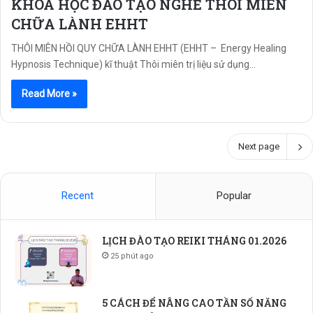
KHÓA HỌC ĐÀO TẠO NGHỀ THÔI MIÊN
CHỮA LÀNH EHHT
THÔI MIÊN HỒI QUY CHỮA LÀNH EHHT (EHHT – Energy Healing
Hypnosis Technique) kĩ thuật Thôi miên trị liệu sử dụng…
Read More »
Next page
Recent
Popular
LỊCH ĐÀO TẠO REIKI THÁNG 01.2026
25 phút ago
5 CÁCH ĐỂ NÂNG CAO TẦN SỐ NĂNG