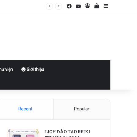
Facebook
YouTube
Log In
View your shoppin
Sidebar
ư viện
Giới thiệu
Recent
Popular
LỊCH ĐÀO TẠO REIKI