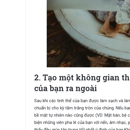
2. Tạo một không gian thi
của bạn ra ngoài
Sau khi các tinh thể của bạn được làm sạch và làm
chuẩn bị cho kỳ tắm trăng tròn của chúng. Nếu bạn
bề mặt tự nhiên nào cũng được (VD: Mặt bàn, bệ c
biện những viên pha lê của bạn với nến, âm nhạc, 
thấy đều giúp tập trung tốt nhất ý định của bạn.Kh