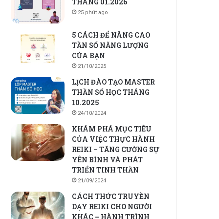
THÁNG 01.2026
25 phút ago
5 CÁCH ĐỂ NÂNG CAO
TẦN SỐ NĂNG LƯỢNG
CỦA BẠN
21/10/2025
LỊCH ĐÀO TẠO MASTER
THẦN SỐ HỌC THÁNG
10.2025
24/10/2024
KHÁM PHÁ MỤC TIÊU
CỦA VIỆC THỰC HÀNH
REIKI – TĂNG CƯỜNG SỰ
YÊN BÌNH VÀ PHÁT
TRIỂN TINH THẦN
21/09/2024
CÁCH THỨC TRUYỀN
DẠY REIKI CHO NGƯỜI
KHÁC – HÀNH TRÌNH