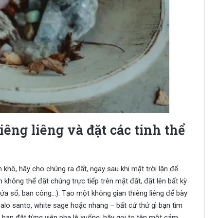
êng liêng và đặt các tinh thể
 khô, hãy cho chúng ra đất, ngay sau khi mặt trời lặn để
 không thể đặt chúng trực tiếp trên mặt đất, đặt lên bất kỳ
ửa sổ, ban công…). Tạo một không gian thiêng liêng để bày
palo santo, white sage hoặc nhang – bất cứ thứ gì bạn tìm
i bạn đặt từng viên pha lê xuống, hãy gọi to tên một cảm