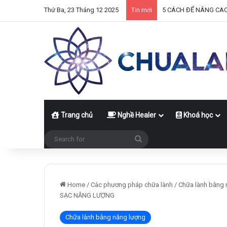
Thứ Ba, 23 Tháng 12 2025
5 CÁCH ĐỂ NÂNG CA
Tin mới
Trang chủ
Nghề Healer
Khoá học
Search
for
Home
/
Các phương pháp chữa lành
/
Chữa lành bằng 
SẠC NĂNG LƯỢNG
Chữa lành bằng năng lượng