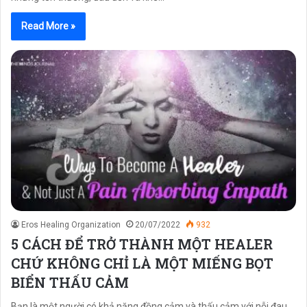
Read More »
Eros Healing Organization
20/07/2022
932
5 CÁCH ĐỂ TRỞ THÀNH MỘT HEALER
CHỨ KHÔNG CHỈ LÀ MỘT MIẾNG BỌT
BIỂN THẤU CẢM
Bạn là một người có khả năng đồng cảm và thấu cảm với nỗi đau