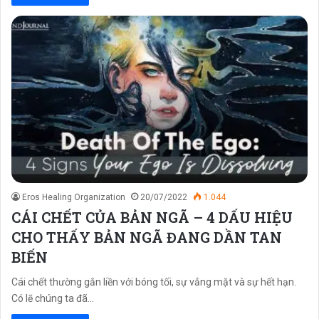
Eros Healing Organization
20/07/2022
1.044
CÁI CHẾT CỦA BẢN NGÃ – 4 DẤU HIỆU
CHO THẤY BẢN NGÃ ĐANG DẦN TAN
BIẾN
Cái chết thường gắn liền với bóng tối, sự vắng mặt và sự hết hạn.
Có lẽ chúng ta đã…