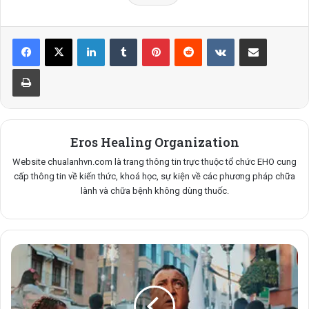
LinkedIn
Tumblr
Pinterest
Reddit
VKontakte
Share via Email
Print
Eros Healing Organization
Website chualanhvn.com là trang thông tin trực thuộc tổ chức EHO cung
cấp thông tin về kiến thức, khoá học, sự kiện về các phương pháp chữa
lành và chữa bệnh không dùng thuốc.
REIKI
DÀNH
CHO
BỆNH
NHÂN