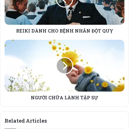
ĐỘT
QUỴ
REIKI DÀNH CHO BỆNH NHÂN ĐỘT QUỴ
NGƯỜI
CHỮA
LÀNH
TẬP
SỰ
NGƯỜI CHỮA LÀNH TẬP SỰ
Related Articles