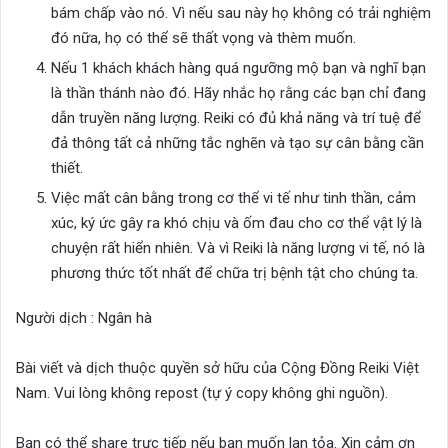
bám chấp vào nó. Vì nếu sau này họ không có trải nghiệm
đó nữa, họ có thể sẽ thất vọng và thèm muốn.
Nếu 1 khách khách hàng quá ngưỡng mộ bạn và nghĩ bạn
là thần thánh nào đó. Hãy nhắc họ rằng các bạn chỉ đang
dẫn truyền năng lượng. Reiki có đủ khả năng và trí tuệ để
đả thông tất cả những tắc nghẽn và tạo sự cân bằng cần
thiết.
Việc mất cân bằng trong cơ thể vi tế như tinh thần, cảm
xúc, ký ức gây ra khó chịu và ốm đau cho cơ thể vật lý là
chuyện rất hiển nhiên. Và vì Reiki là năng lượng vi tế, nó là
phương thức tốt nhất để chữa trị bệnh tật cho chúng ta.
Người dịch : Ngân hà
Bài viết và dịch thuộc quyền sở hữu của Cộng Đồng Reiki Việt
Nam. Vui lòng không repost (tự ý copy không ghi nguồn).
Bạn có thể share trực tiếp nếu bạn muốn lan tỏa. Xin cảm ơn