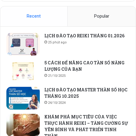
Recent
Popular
LỊCH ĐÀO TẠO REIKI THÁNG 01.2026
25 phút ago
5 CÁCH ĐỂ NÂNG CAO TẦN SỐ NĂNG
LƯỢNG CỦA BẠN
21/10/2025
LỊCH ĐÀO TẠO MASTER THẦN SỐ HỌC
THÁNG 10.2025
24/10/2024
KHÁM PHÁ MỤC TIÊU CỦA VIỆC
THỰC HÀNH REIKI – TĂNG CƯỜNG SỰ
YÊN BÌNH VÀ PHÁT TRIỂN TINH
THẦN