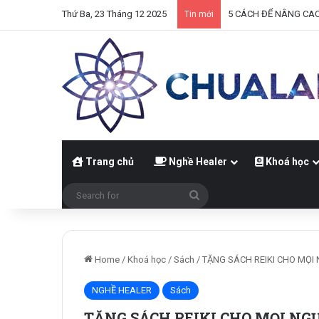
Thứ Ba, 23 Tháng 12 2025
5 CÁCH ĐỂ NÂNG CA
Tin mới
Trang chủ
Nghề Healer
Khoá học
Home
/
Khoá học
/
Sách
/
TẶNG SÁCH REIKI CHO MỌI
NGHỀ HEALER
Sách
TẶNG SÁCH REIKI CHO MỌI NG