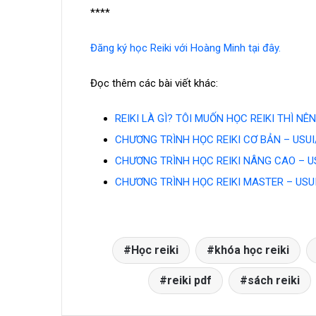
****
Đăng ký học Reiki với Hoàng Minh tại đây.
Đọc thêm các bài viết khác:
REIKI LÀ GÌ? TÔI MUỐN HỌC REIKI THÌ N
CHƯƠNG TRÌNH HỌC REIKI CƠ BẢN – USUI/H
CHƯƠNG TRÌNH HỌC REIKI NÂNG CAO – USU
CHƯƠNG TRÌNH HỌC REIKI MASTER – USUI/H
Học reiki
khóa học reiki
reiki pdf
sách reiki