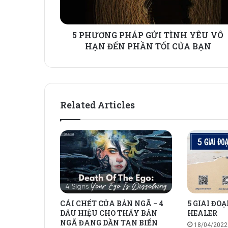
5 PHƯƠNG PHÁP GỬI TÌNH YÊU VÔ
HẠN ĐẾN PHẦN TỐI CỦA BẠN
Related Articles
CÁI CHẾT CỦA BẢN NGÃ – 4
5 GIAI ĐO
DẤU HIỆU CHO THẤY BẢN
HEALER
NGÃ ĐANG DẦN TAN BIẾN
18/04/2022