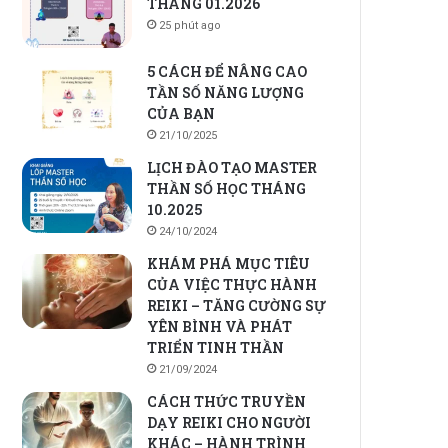
THÁNG 01.2026
25 phút ago
5 CÁCH ĐỂ NÂNG CAO
TẦN SỐ NĂNG LƯỢNG
CỦA BẠN
21/10/2025
LỊCH ĐÀO TẠO MASTER
THẦN SỐ HỌC THÁNG
10.2025
24/10/2024
KHÁM PHÁ MỤC TIÊU
CỦA VIỆC THỰC HÀNH
REIKI – TĂNG CƯỜNG SỰ
YÊN BÌNH VÀ PHÁT
TRIỂN TINH THẦN
21/09/2024
CÁCH THỨC TRUYỀN
DẠY REIKI CHO NGƯỜI
KHÁC – HÀNH TRÌNH