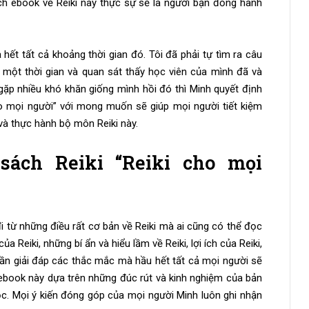
ch ebook về Reiki này thực sự sẽ là người bạn đồng hành
a hết tất cả khoảng thời gian đó. Tôi đã phải tự tìm ra câu
o một thời gian và quan sát thấy học viên của mình đã và
ặp nhiều khó khăn giống mình hồi đó thì Minh quyết định
ho mọi người” với mong muốn sẽ giúp mọi người tiết kiệm
và thực hành bộ môn Reiki này.
sách Reiki “Reiki cho mọi
từ những điều rất cơ bản về Reiki mà ai cũng có thể đọc
a Reiki, những bí ẩn và hiểu lầm về Reiki, lợi ích của Reiki,
ần giải đáp các thắc mắc mà hầu hết tất cả mọi người sẽ
ebook này dựa trên những đúc rút và kinh nghiệm của bản
c. Mọi ý kiến đóng góp của mọi người Minh luôn ghi nhận