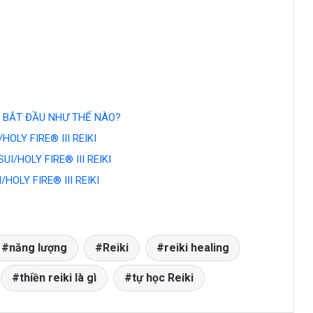
ÊN BẮT ĐẦU NHƯ THẾ NÀO?
OLY FIRE® III REIKI
I/HOLY FIRE® III REIKI
OLY FIRE® III REIKI
năng lượng
Reiki
reiki healing
thiền reiki là gì
tự học Reiki