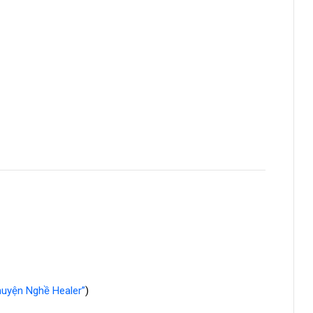
huyện Nghề Healer”
)