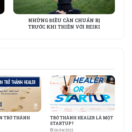
NHỮNG ĐIỀU CẦN CHUẨN BỊ
TRƯỚC KHI THIỀN VỚI REIKI
ẠN TRỞ THÀNH
TRỞ THÀNH HEALER LÀ MỘT
STARTUP?
26/04/2022