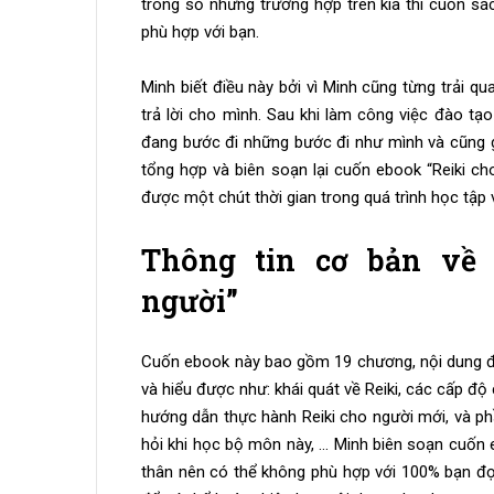
trong số những trường hợp trên kia thì cuốn sá
phù hợp với bạn.
Minh biết điều này bởi vì Minh cũng từng trải qu
trả lời cho mình. Sau khi làm công việc đào tạ
đang bước đi những bước đi như mình và cũng g
tổng hợp và biên soạn lại cuốn ebook “Reiki c
được một chút thời gian trong quá trình học tập 
Thông tin cơ bản về 
người”
Cuốn ebook này bao gồm 19 chương, nội dung đi 
và hiểu được như: khái quát về Reiki, các cấp độ củ
hướng dẫn thực hành Reiki cho người mới, và ph
hỏi khi học bộ môn này, … Minh biên soạn cuốn 
thân nên có thể không phù hợp với 100% bạn đọ