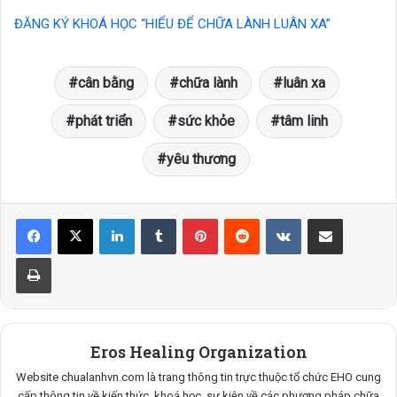
ĐĂNG KÝ KHOÁ HỌC “HIỂU ĐỂ CHỮA LÀNH LUÂN XA”
cân bằng
chữa lành
luân xa
phát triển
sức khỏe
tâm linh
yêu thương
LinkedIn
Tumblr
Pinterest
Reddit
VKontakte
Share via Email
Print
Eros Healing Organization
Website chualanhvn.com là trang thông tin trực thuộc tổ chức EHO cung
cấp thông tin về kiến thức, khoá học, sự kiện về các phương pháp chữa