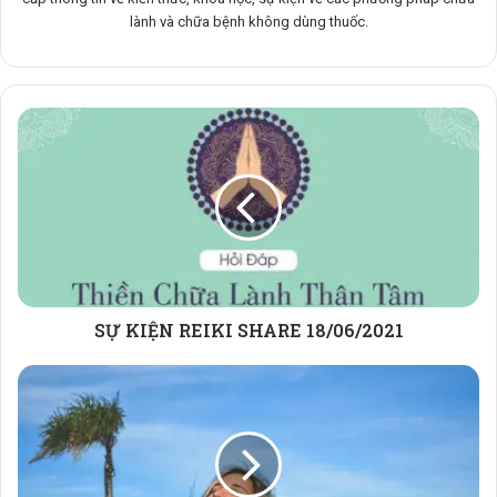
lành và chữa bệnh không dùng thuốc.
SỰ
KIỆN
REIKI
SHARE
18/06/2021
SỰ KIỆN REIKI SHARE 18/06/2021
LÀM
THẾ
NÀO
ĐỂ
HẠNH
PHÚC: