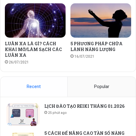
LUÂN XA LÀ GÌ? CÁCH
5 PHƯƠNG PHÁP CHỮA
KHAI MỞ/LÀM SẠCH CÁC
LÀNH NĂNG LƯỢNG
LUÂN XA
16/07/2021
26/07/2021
Recent
Popular
LỊCH ĐÀO TẠO REIKI THÁNG 01.2026
25 phút ago
5 CÁCH ĐỂ NÂNG CAO TẦN SỐ NĂNG