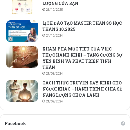
LƯỢNG CỦA BẠN
21/10/2025
LỊCH ĐÀO TẠO MASTER THẦN SỐ HỌC
THÁNG 10.2025
24/10/2024
KHÁM PHÁ MỤC TIÊU CỦA VIỆC
THỰC HÀNH REIKI – TĂNG CƯỜNG SỰ
YÊN BÌNH VÀ PHÁT TRIỂN TINH
THẦN
21/09/2024
CÁCH THỨC TRUYỀN DẠY REIKI CHO
NGƯỜI KHÁC – HÀNH TRÌNH CHIA SẺ
NĂNG LƯỢNG CHỮA LÀNH
21/09/2024
Facebook