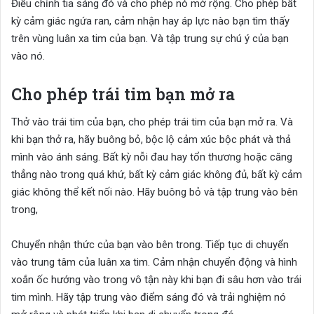
Điều chỉnh tia sáng đó và cho phép nó mở rộng. Cho phép bất
kỳ cảm giác ngứa ran, cảm nhận hay áp lực nào bạn tìm thấy
trên vùng luân xa tim của bạn. Và tập trung sự chú ý của bạn
vào nó.
Cho phép trái tim bạn mở ra
Thở vào trái tim của bạn, cho phép trái tim của bạn mở ra. Và
khi bạn thở ra, hãy buông bỏ, bộc lộ cảm xúc bộc phát và thả
mình vào ánh sáng. Bất kỳ nỗi đau hay tổn thương hoặc căng
thẳng nào trong quá khứ, bất kỳ cảm giác không đủ, bất kỳ cảm
giác không thể kết nối nào. Hãy buông bỏ và tập trung vào bên
trong,
Chuyển nhận thức của bạn vào bên trong. Tiếp tục di chuyển
vào trung tâm của luân xa tim. Cảm nhận chuyển động và hình
xoắn ốc hướng vào trong vô tận này khi bạn đi sâu hơn vào trái
tim mình. Hãy tập trung vào điểm sáng đó và trải nghiệm nó