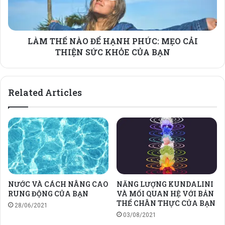
MẸO
CẢI
THIỆN
LÀM THẾ NÀO ĐỂ HẠNH PHÚC: MẸO CẢI
SỨC
KHỎE
THIỆN SỨC KHỎE CỦA BẠN
CỦA
BẠN
Related Articles
NƯỚC VÀ CÁCH NÂNG CAO
NĂNG LƯỢNG KUNDALINI
RUNG ĐỘNG CỦA BẠN
VÀ MỐI QUAN HỆ VỚI BẢN
THỂ CHÂN THỰC CỦA BẠN
28/06/2021
03/08/2021