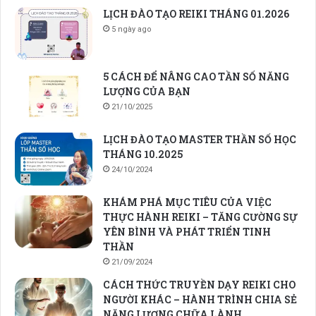
LỊCH ĐÀO TẠO REIKI THÁNG 01.2026
5 ngày ago
5 CÁCH ĐỂ NÂNG CAO TẦN SỐ NĂNG
LƯỢNG CỦA BẠN
21/10/2025
LỊCH ĐÀO TẠO MASTER THẦN SỐ HỌC
THÁNG 10.2025
24/10/2024
KHÁM PHÁ MỤC TIÊU CỦA VIỆC
THỰC HÀNH REIKI – TĂNG CƯỜNG SỰ
YÊN BÌNH VÀ PHÁT TRIỂN TINH
THẦN
21/09/2024
CÁCH THỨC TRUYỀN DẠY REIKI CHO
NGƯỜI KHÁC – HÀNH TRÌNH CHIA SẺ
NĂNG LƯỢNG CHỮA LÀNH