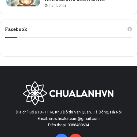
21/09/2024
Facebook
Địa chỉ: Số B18 - TT14, Khu Đô thị Văn Quán, Hà Đông, Hà Nội
Email: eros.healerteam@gmail.com
Điện thoại: 0986488694