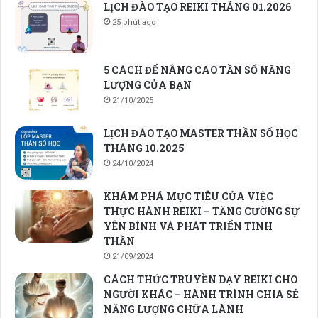
LỊCH ĐÀO TẠO REIKI THÁNG 01.2026
25 phút ago
5 CÁCH ĐỂ NÂNG CAO TẦN SỐ NĂNG
LƯỢNG CỦA BẠN
21/10/2025
LỊCH ĐÀO TẠO MASTER THẦN SỐ HỌC
THÁNG 10.2025
24/10/2024
KHÁM PHÁ MỤC TIÊU CỦA VIỆC
THỰC HÀNH REIKI – TĂNG CƯỜNG SỰ
YÊN BÌNH VÀ PHÁT TRIỂN TINH
THẦN
21/09/2024
CÁCH THỨC TRUYỀN DẠY REIKI CHO
NGƯỜI KHÁC – HÀNH TRÌNH CHIA SẺ
NĂNG LƯỢNG CHỮA LÀNH