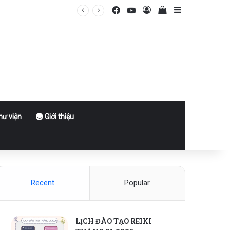
Facebook
YouTube
Log In
View your shoppin
Sidebar
ư viện
Giới thiệu
Recent
Popular
LỊCH ĐÀO TẠO REIKI