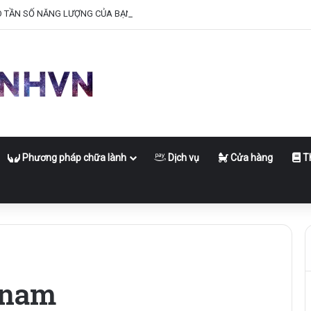
O TẦN SỐ NĂNG LƯỢNG CỦA BẠN
Phương pháp chữa lành
Dịch vụ
Cửa hàng
Th
 nam