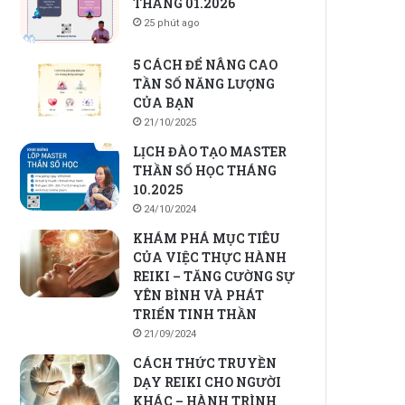
THÁNG 01.2026
25 phút ago
5 CÁCH ĐỂ NÂNG CAO
TẦN SỐ NĂNG LƯỢNG
CỦA BẠN
21/10/2025
LỊCH ĐÀO TẠO MASTER
THẦN SỐ HỌC THÁNG
10.2025
24/10/2024
KHÁM PHÁ MỤC TIÊU
CỦA VIỆC THỰC HÀNH
REIKI – TĂNG CƯỜNG SỰ
YÊN BÌNH VÀ PHÁT
TRIỂN TINH THẦN
21/09/2024
CÁCH THỨC TRUYỀN
DẠY REIKI CHO NGƯỜI
KHÁC – HÀNH TRÌNH