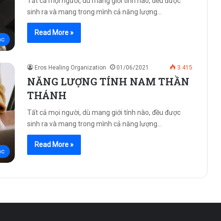
Tất cả mọi người, dù mang giới tính nào, đều được
sinh ra và mang trong mình cả năng lượng…
Read More »
ác
Eros Healing Organization
01/06/2021
3.415
NĂNG LƯỢNG TÍNH NAM THẦN
THÁNH
Tất cả mọi người, dù mang giới tính nào, đều được
sinh ra và mang trong mình cả năng lượng…
Read More »
ác