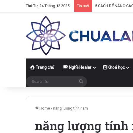
Thứ Tư, 24 Tháng 12 2025
5 CÁCH ĐỂ NÂNG CA
Tin mới
Trang chủ
Nghề Healer
Khoá học
Search
for
Home
/
năng lượng tính nam
năng lượng tính