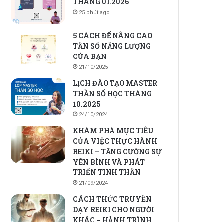
THÁNG 01.2026
25 phút ago
5 CÁCH ĐỂ NÂNG CAO
TẦN SỐ NĂNG LƯỢNG
CỦA BẠN
21/10/2025
LỊCH ĐÀO TẠO MASTER
THẦN SỐ HỌC THÁNG
10.2025
24/10/2024
KHÁM PHÁ MỤC TIÊU
CỦA VIỆC THỰC HÀNH
REIKI – TĂNG CƯỜNG SỰ
YÊN BÌNH VÀ PHÁT
TRIỂN TINH THẦN
21/09/2024
CÁCH THỨC TRUYỀN
DẠY REIKI CHO NGƯỜI
KHÁC – HÀNH TRÌNH