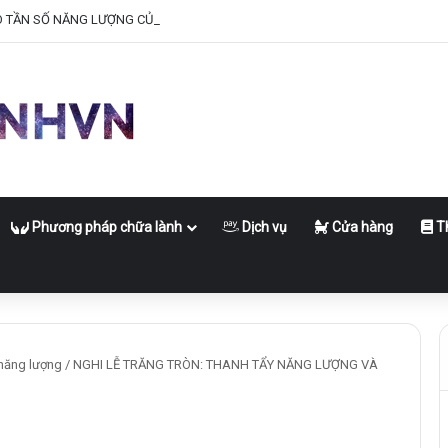
O TẦN SỐ NĂNG LƯỢNG CỦA BẠN
Phương pháp chữa lành
Dịch vụ
Cửa hàng
Th
năng lượng
/
NGHI LỄ TRĂNG TRÒN: THANH TẨY NĂNG LƯỢNG VÀ