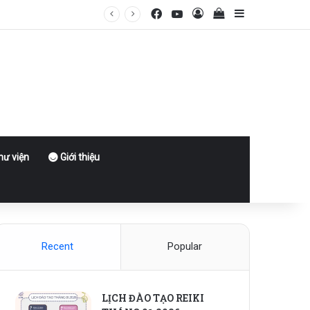
Facebook
YouTube
Log In
View your shoppin
Sidebar
ư viện
Giới thiệu
Recent
Popular
LỊCH ĐÀO TẠO REIKI