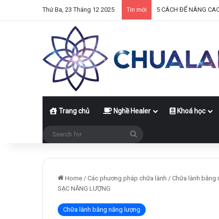
Thứ Ba, 23 Tháng 12 2025
5 CÁCH ĐỂ NÂNG CA
Tin mới
Trang chủ
Nghề Healer
Khoá học
Search
for
Home
/
Các phương pháp chữa lành
/
Chữa lành bằng 
SẠC NĂNG LƯỢNG
Chữa lành bằng năng lượng