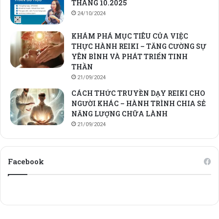
THÁNG 10.2025
24/10/2024
KHÁM PHÁ MỤC TIÊU CỦA VIỆC
THỰC HÀNH REIKI – TĂNG CƯỜNG SỰ
YÊN BÌNH VÀ PHÁT TRIỂN TINH
THẦN
21/09/2024
CÁCH THỨC TRUYỀN DẠY REIKI CHO
NGƯỜI KHÁC – HÀNH TRÌNH CHIA SẺ
NĂNG LƯỢNG CHỮA LÀNH
21/09/2024
Facebook