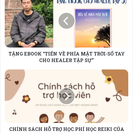
EBOOK
“TIẾN
VỀ
PHÍA
MẶT
TRỜI-
SỔ
TAY
TẶNG EBOOK “TIẾN VỀ PHÍA MẶT TRỜI-SỔ TAY
CHO
HEALER
CHO HEALER TẬP SỰ”
TẬP
SỰ”
CHÍNH
SÁCH
HỖ
TRỢ
HỌC
PHÍ
HỌC
REIKI
CỦA
CHÍNH SÁCH HỖ TRỢ HỌC PHÍ HỌC REIKI CỦA
REIKI