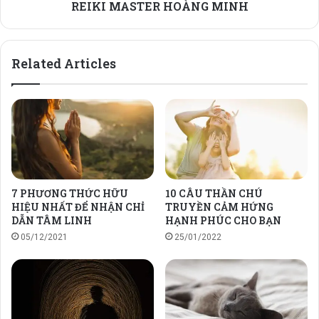
MASTER
REIKI MASTER HOÀNG MINH
HOÀNG
MINH
Related Articles
7 PHƯƠNG THỨC HỮU
10 CÂU THẦN CHÚ
HIỆU NHẤT ĐỂ NHẬN CHỈ
TRUYỀN CẢM HỨNG
DẪN TÂM LINH
HẠNH PHÚC CHO BẠN
05/12/2021
25/01/2022