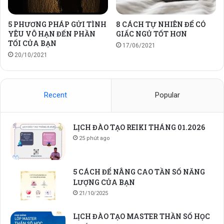
5 PHƯƠNG PHÁP GỬI TÌNH
8 CÁCH TỰ NHIÊN ĐỂ CÓ
YÊU VÔ HẠN ĐẾN PHẦN
GIẤC NGỦ TỐT HƠN
TỐI CỦA BẠN
17/06/2021
20/10/2021
Recent
Popular
LỊCH ĐÀO TẠO REIKI THÁNG 01.2026
25 phút ago
5 CÁCH ĐỂ NÂNG CAO TẦN SỐ NĂNG
LƯỢNG CỦA BẠN
21/10/2025
LỊCH ĐÀO TẠO MASTER THẦN SỐ HỌC