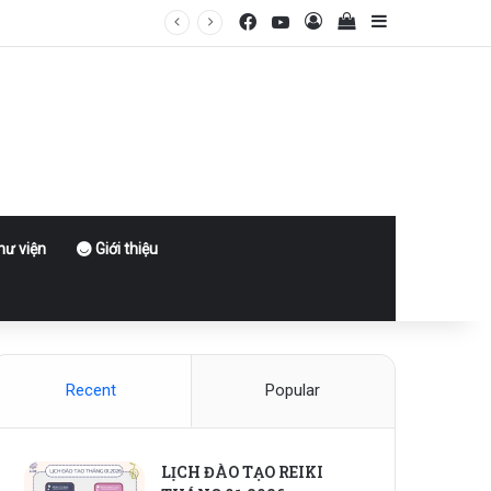
Facebook
YouTube
Log In
View your shoppin
Sidebar
ư viện
Giới thiệu
Recent
Popular
LỊCH ĐÀO TẠO REIKI