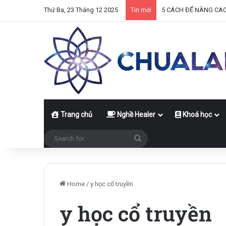
Thứ Ba, 23 Tháng 12 2025
5 CÁCH ĐỂ NÂNG CA
Tin mới
Trang chủ
Nghề Healer
Khoá học
Search
for
Home
/
y học cổ truyền
y học cổ truyền