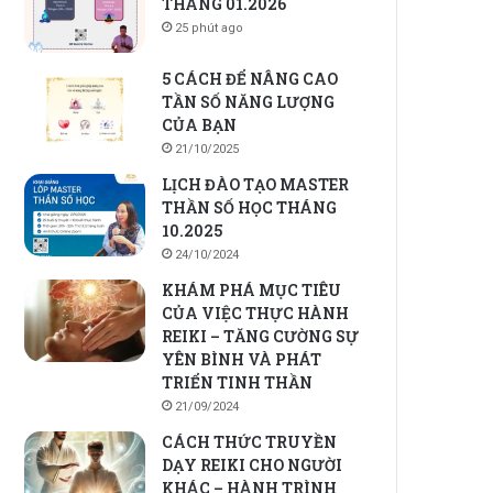
THÁNG 01.2026
25 phút ago
5 CÁCH ĐỂ NÂNG CAO
TẦN SỐ NĂNG LƯỢNG
CỦA BẠN
21/10/2025
LỊCH ĐÀO TẠO MASTER
THẦN SỐ HỌC THÁNG
10.2025
24/10/2024
KHÁM PHÁ MỤC TIÊU
CỦA VIỆC THỰC HÀNH
REIKI – TĂNG CƯỜNG SỰ
YÊN BÌNH VÀ PHÁT
TRIỂN TINH THẦN
21/09/2024
CÁCH THỨC TRUYỀN
DẠY REIKI CHO NGƯỜI
KHÁC – HÀNH TRÌNH