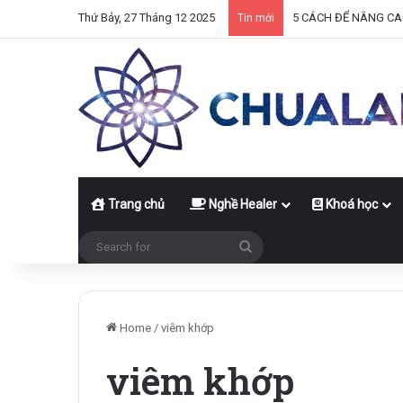
Thứ Bảy, 27 Tháng 12 2025
5 CÁCH ĐỂ NÂNG CA
Tin mới
Trang chủ
Nghề Healer
Khoá học
Search
for
Home
/
viêm khớp
viêm khớp