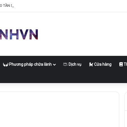
O TẦN SỐ NĂNG LƯỢNG CỦA BẠN
Phương pháp chữa lành
Dịch vụ
Cửa hàng
Th