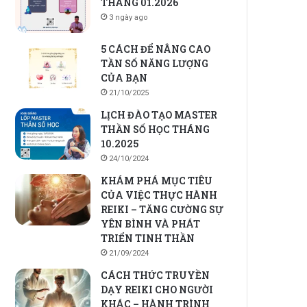
THÁNG 01.2026
3 ngày ago
5 CÁCH ĐỂ NÂNG CAO
TẦN SỐ NĂNG LƯỢNG
CỦA BẠN
21/10/2025
LỊCH ĐÀO TẠO MASTER
THẦN SỐ HỌC THÁNG
10.2025
24/10/2024
KHÁM PHÁ MỤC TIÊU
CỦA VIỆC THỰC HÀNH
REIKI – TĂNG CƯỜNG SỰ
YÊN BÌNH VÀ PHÁT
TRIỂN TINH THẦN
21/09/2024
CÁCH THỨC TRUYỀN
DẠY REIKI CHO NGƯỜI
KHÁC – HÀNH TRÌNH