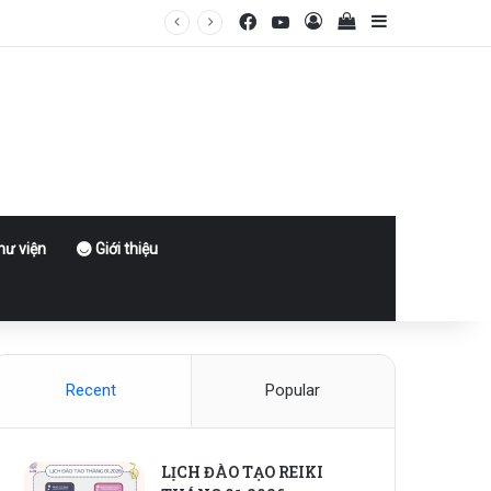
Facebook
YouTube
Log In
View your shoppin
Sidebar
ư viện
Giới thiệu
Recent
Popular
LỊCH ĐÀO TẠO REIKI