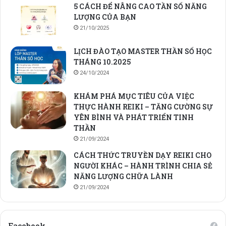
5 CÁCH ĐỂ NÂNG CAO TẦN SỐ NĂNG
LƯỢNG CỦA BẠN
21/10/2025
LỊCH ĐÀO TẠO MASTER THẦN SỐ HỌC
THÁNG 10.2025
24/10/2024
KHÁM PHÁ MỤC TIÊU CỦA VIỆC
THỰC HÀNH REIKI – TĂNG CƯỜNG SỰ
YÊN BÌNH VÀ PHÁT TRIỂN TINH
THẦN
21/09/2024
CÁCH THỨC TRUYỀN DẠY REIKI CHO
NGƯỜI KHÁC – HÀNH TRÌNH CHIA SẺ
NĂNG LƯỢNG CHỮA LÀNH
21/09/2024
Facebook