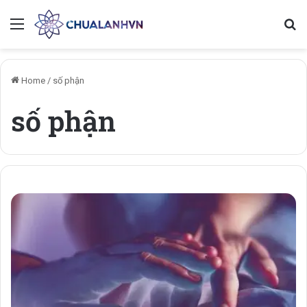
Menu
Se
Home
/
số phận
số phận