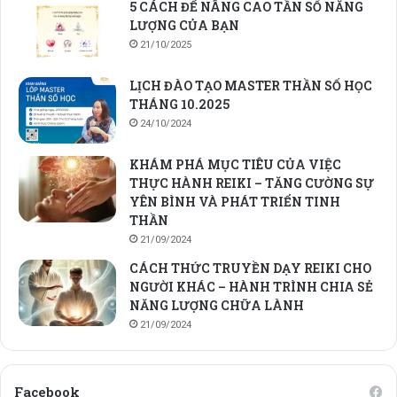
5 CÁCH ĐỂ NÂNG CAO TẦN SỐ NĂNG
LƯỢNG CỦA BẠN
21/10/2025
LỊCH ĐÀO TẠO MASTER THẦN SỐ HỌC
THÁNG 10.2025
24/10/2024
KHÁM PHÁ MỤC TIÊU CỦA VIỆC
THỰC HÀNH REIKI – TĂNG CƯỜNG SỰ
YÊN BÌNH VÀ PHÁT TRIỂN TINH
THẦN
21/09/2024
CÁCH THỨC TRUYỀN DẠY REIKI CHO
NGƯỜI KHÁC – HÀNH TRÌNH CHIA SẺ
NĂNG LƯỢNG CHỮA LÀNH
21/09/2024
Facebook