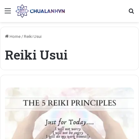
Menu
Se
Home
/
Reiki Usui
Reiki Usui