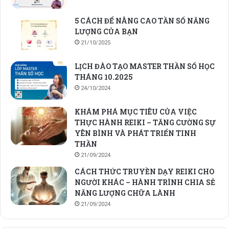
5 CÁCH ĐỂ NÂNG CAO TẦN SỐ NĂNG
LƯỢNG CỦA BẠN
21/10/2025
LỊCH ĐÀO TẠO MASTER THẦN SỐ HỌC
THÁNG 10.2025
24/10/2024
KHÁM PHÁ MỤC TIÊU CỦA VIỆC
THỰC HÀNH REIKI – TĂNG CƯỜNG SỰ
YÊN BÌNH VÀ PHÁT TRIỂN TINH
THẦN
21/09/2024
CÁCH THỨC TRUYỀN DẠY REIKI CHO
NGƯỜI KHÁC – HÀNH TRÌNH CHIA SẺ
NĂNG LƯỢNG CHỮA LÀNH
21/09/2024