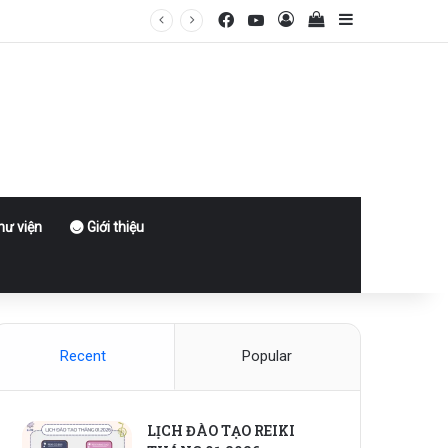
Facebook
YouTube
Log In
View your shoppin
Sidebar
ư viện
Giới thiệu
Recent
Popular
LỊCH ĐÀO TẠO REIKI