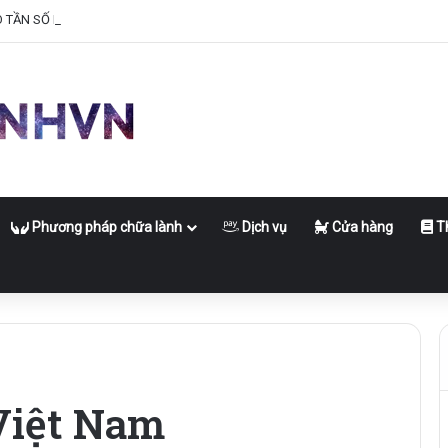
O TẦN SỐ NĂNG LƯỢNG CỦA BẠN
Phương pháp chữa lành
Dịch vụ
Cửa hàng
Th
Việt Nam