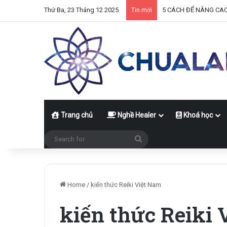
Thứ Ba, 23 Tháng 12 2025
5 CÁCH ĐỂ NÂNG CA
Tin mới
Trang chủ
Nghề Healer
Khoá học
Search
for
Home
/
kiến thức Reiki Việt Nam
kiến thức Reiki 