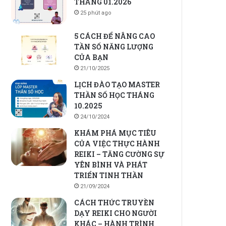
THÁNG 01.2026
25 phút ago
5 CÁCH ĐỂ NÂNG CAO
TẦN SỐ NĂNG LƯỢNG
CỦA BẠN
21/10/2025
LỊCH ĐÀO TẠO MASTER
THẦN SỐ HỌC THÁNG
10.2025
24/10/2024
KHÁM PHÁ MỤC TIÊU
CỦA VIỆC THỰC HÀNH
REIKI – TĂNG CƯỜNG SỰ
YÊN BÌNH VÀ PHÁT
TRIỂN TINH THẦN
21/09/2024
CÁCH THỨC TRUYỀN
DẠY REIKI CHO NGƯỜI
KHÁC – HÀNH TRÌNH