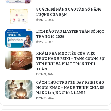
5 CÁCH ĐỂ NÂNG CAO TẦN SỐ NĂNG
LƯỢNG CỦA BẠN
21/10/2025
LỊCH ĐÀO TẠO MASTER THẦN SỐ HỌC
THÁNG 10.2025
24/10/2024
KHÁM PHÁ MỤC TIÊU CỦA VIỆC
THỰC HÀNH REIKI – TĂNG CƯỜNG SỰ
YÊN BÌNH VÀ PHÁT TRIỂN TINH
THẦN
21/09/2024
CÁCH THỨC TRUYỀN DẠY REIKI CHO
NGƯỜI KHÁC – HÀNH TRÌNH CHIA SẺ
NĂNG LƯỢNG CHỮA LÀNH
21/09/2024