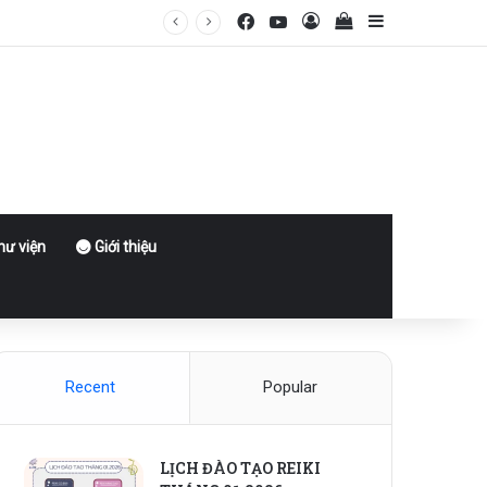
Facebook
YouTube
Log In
View your shoppin
Sidebar
ư viện
Giới thiệu
Recent
Popular
LỊCH ĐÀO TẠO REIKI