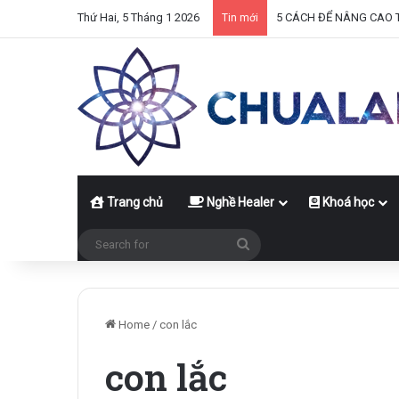
Thứ Hai, 5 Tháng 1 2026
5 CÁCH ĐỂ NÂNG CAO 
Tin mới
Trang chủ
Nghề Healer
Khoá học
Search
for
Home
/
con lắc
con lắc