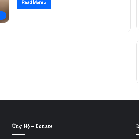
Read More »
nh
Ủng Hộ – Donate
Đ