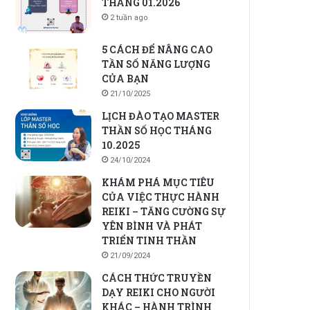
THÁNG 01.2026
2 tuần ago
5 CÁCH ĐỂ NÂNG CAO
TẦN SỐ NĂNG LƯỢNG
CỦA BẠN
21/10/2025
LỊCH ĐÀO TẠO MASTER
THẦN SỐ HỌC THÁNG
10.2025
24/10/2024
KHÁM PHÁ MỤC TIÊU
CỦA VIỆC THỰC HÀNH
REIKI – TĂNG CƯỜNG SỰ
YÊN BÌNH VÀ PHÁT
TRIỂN TINH THẦN
21/09/2024
CÁCH THỨC TRUYỀN
DẠY REIKI CHO NGƯỜI
KHÁC – HÀNH TRÌNH