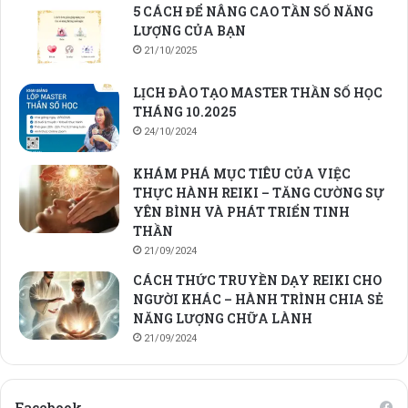
5 CÁCH ĐỂ NÂNG CAO TẦN SỐ NĂNG
LƯỢNG CỦA BẠN
21/10/2025
LỊCH ĐÀO TẠO MASTER THẦN SỐ HỌC
THÁNG 10.2025
24/10/2024
KHÁM PHÁ MỤC TIÊU CỦA VIỆC
THỰC HÀNH REIKI – TĂNG CƯỜNG SỰ
YÊN BÌNH VÀ PHÁT TRIỂN TINH
THẦN
21/09/2024
CÁCH THỨC TRUYỀN DẠY REIKI CHO
NGƯỜI KHÁC – HÀNH TRÌNH CHIA SẺ
NĂNG LƯỢNG CHỮA LÀNH
21/09/2024
Facebook