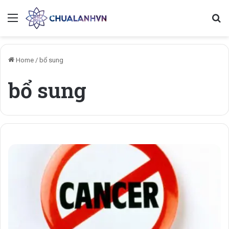
Menu
Se
Home
/
bổ sung
bổ sung