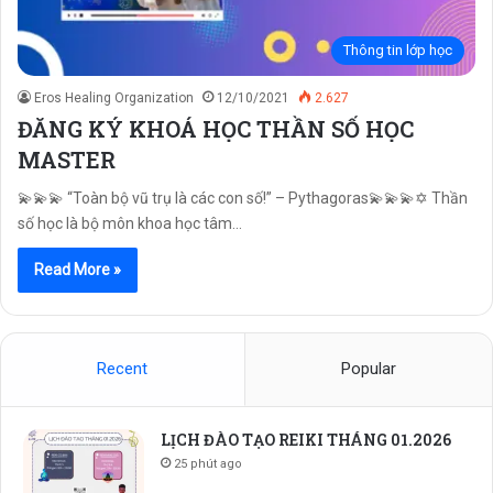
Thông tin lớp học
Eros Healing Organization
12/10/2021
2.627
ĐĂNG KÝ KHOÁ HỌC THẦN SỐ HỌC
MASTER
💫💫💫 “Toàn bộ vũ trụ là các con số!” – Pythagoras💫💫💫✡️ Thần
số học là bộ môn khoa học tâm…
Read More »
Recent
Popular
LỊCH ĐÀO TẠO REIKI THÁNG 01.2026
25 phút ago