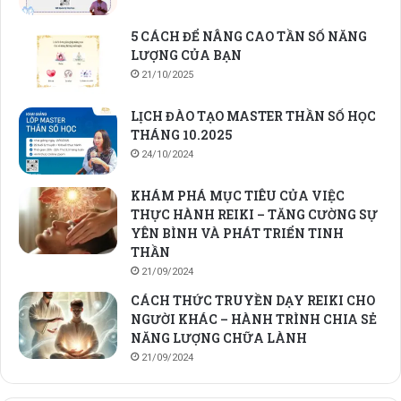
5 CÁCH ĐỂ NÂNG CAO TẦN SỐ NĂNG
LƯỢNG CỦA BẠN
21/10/2025
LỊCH ĐÀO TẠO MASTER THẦN SỐ HỌC
THÁNG 10.2025
24/10/2024
KHÁM PHÁ MỤC TIÊU CỦA VIỆC
THỰC HÀNH REIKI – TĂNG CƯỜNG SỰ
YÊN BÌNH VÀ PHÁT TRIỂN TINH
THẦN
21/09/2024
CÁCH THỨC TRUYỀN DẠY REIKI CHO
NGƯỜI KHÁC – HÀNH TRÌNH CHIA SẺ
NĂNG LƯỢNG CHỮA LÀNH
21/09/2024