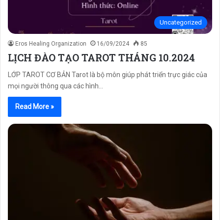
Uncategorized
Eros Healing Organization
16/09/2024
85
LỊCH ĐÀO TẠO TAROT THÁNG 10.2024
LỚP TAROT CƠ BẢN Tarot là bộ môn giúp phát triển trực giác của
mọi người thông qua các hình…
Read More »