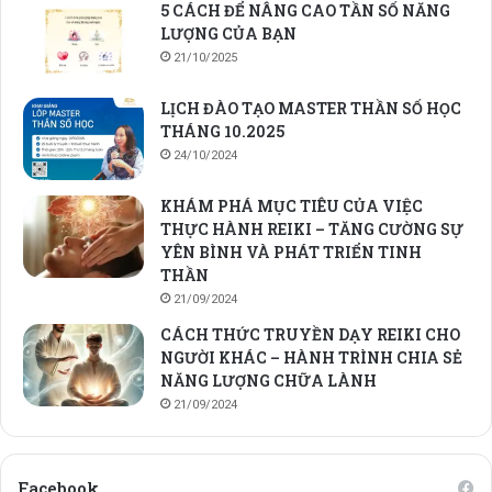
5 CÁCH ĐỂ NÂNG CAO TẦN SỐ NĂNG
LƯỢNG CỦA BẠN
21/10/2025
LỊCH ĐÀO TẠO MASTER THẦN SỐ HỌC
THÁNG 10.2025
24/10/2024
KHÁM PHÁ MỤC TIÊU CỦA VIỆC
THỰC HÀNH REIKI – TĂNG CƯỜNG SỰ
YÊN BÌNH VÀ PHÁT TRIỂN TINH
THẦN
21/09/2024
CÁCH THỨC TRUYỀN DẠY REIKI CHO
NGƯỜI KHÁC – HÀNH TRÌNH CHIA SẺ
NĂNG LƯỢNG CHỮA LÀNH
21/09/2024
Facebook