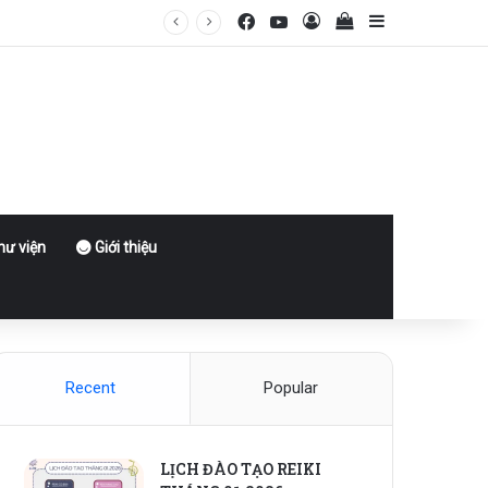
Facebook
YouTube
Log In
View your shoppin
Sidebar
ư viện
Giới thiệu
Recent
Popular
LỊCH ĐÀO TẠO REIKI