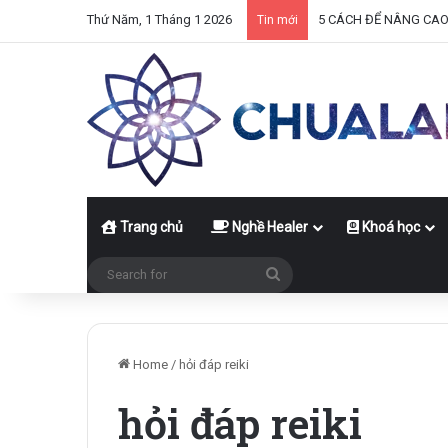
Thứ Năm, 1 Tháng 1 2026
5 CÁCH ĐỂ NÂNG CA
Tin mới
Trang chủ
Nghề Healer
Khoá học
Search
for
Home
/
hỏi đáp reiki
hỏi đáp reiki