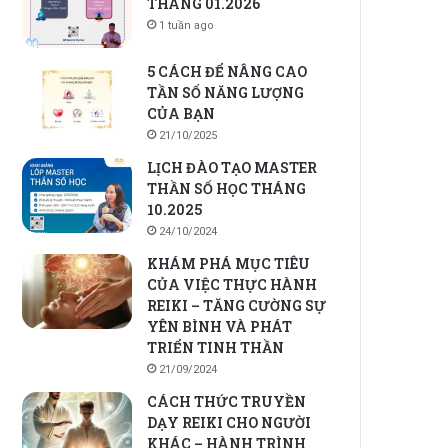
THÁNG 01.2026
1 tuần ago
5 CÁCH ĐỂ NÂNG CAO
TẦN SỐ NĂNG LƯỢNG
CỦA BẠN
21/10/2025
LỊCH ĐÀO TẠO MASTER
THẦN SỐ HỌC THÁNG
10.2025
24/10/2024
KHÁM PHÁ MỤC TIÊU
CỦA VIỆC THỰC HÀNH
REIKI – TĂNG CƯỜNG SỰ
YÊN BÌNH VÀ PHÁT
TRIỂN TINH THẦN
21/09/2024
CÁCH THỨC TRUYỀN
DẠY REIKI CHO NGƯỜI
KHÁC – HÀNH TRÌNH