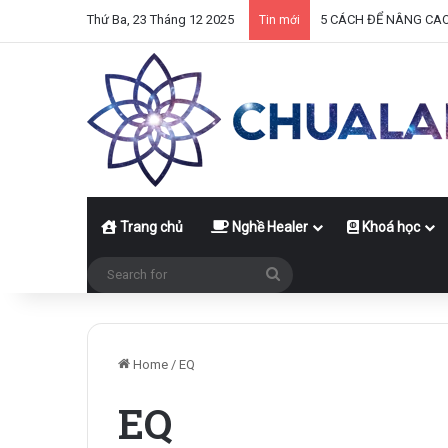
Thứ Ba, 23 Tháng 12 2025
5 CÁCH ĐỂ NÂNG CA
Tin mới
Trang chủ
Nghề Healer
Khoá học
Search
for
Home
/
EQ
EQ