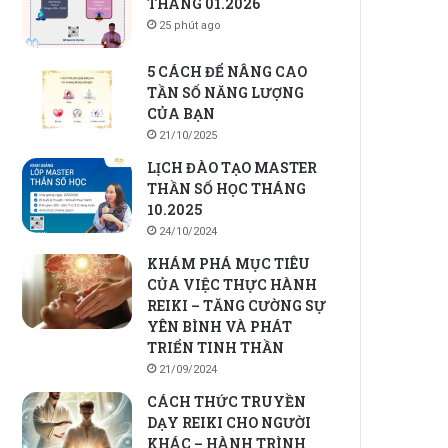
THÁNG 01.2026
25 phút ago
5 CÁCH ĐỂ NÂNG CAO
TẦN SỐ NĂNG LƯỢNG
CỦA BẠN
21/10/2025
LỊCH ĐÀO TẠO MASTER
THẦN SỐ HỌC THÁNG
10.2025
24/10/2024
KHÁM PHÁ MỤC TIÊU
CỦA VIỆC THỰC HÀNH
REIKI – TĂNG CƯỜNG SỰ
YÊN BÌNH VÀ PHÁT
TRIỂN TINH THẦN
21/09/2024
CÁCH THỨC TRUYỀN
DẠY REIKI CHO NGƯỜI
KHÁC – HÀNH TRÌNH