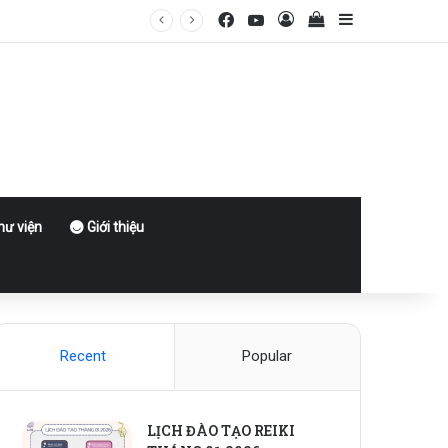
Facebook
YouTube
Log In
View your shoppin
Sidebar
ư viện
Giới thiệu
Recent
Popular
LỊCH ĐÀO TẠO REIKI