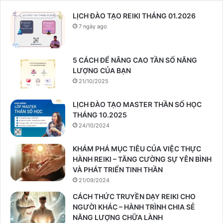
LỊCH ĐÀO TẠO REIKI THÁNG 01.2026
7 ngày ago
5 CÁCH ĐỂ NÂNG CAO TẦN SỐ NĂNG
LƯỢNG CỦA BẠN
21/10/2025
LỊCH ĐÀO TẠO MASTER THẦN SỐ HỌC
THÁNG 10.2025
24/10/2024
KHÁM PHÁ MỤC TIÊU CỦA VIỆC THỰC
HÀNH REIKI – TĂNG CƯỜNG SỰ YÊN BÌNH
VÀ PHÁT TRIỂN TINH THẦN
21/09/2024
CÁCH THỨC TRUYỀN DẠY REIKI CHO
NGƯỜI KHÁC – HÀNH TRÌNH CHIA SẺ
NĂNG LƯỢNG CHỮA LÀNH