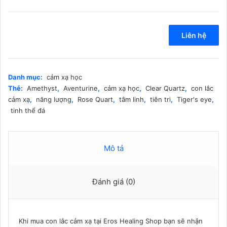
Liên hệ
Danh mục:
cảm xạ học
Thẻ:
Amethyst
,
Aventurine
,
cảm xạ học
,
Clear Quartz
,
con lắc
cảm xạ
,
năng lượng
,
Rose Quart
,
tâm linh
,
tiên tri
,
Tiger's eye
,
tinh thể đá
Mô tả
Đánh giá (0)
Khi mua con lắc cảm xạ tại Eros Healing Shop bạn sẽ nhận